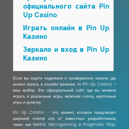
официального сайта Pin
Up Casino
Играть онлайн в Pin Up
Казино
Зеркало и вход в Pin Up
Казино
Если вы ищете надежное и проверенное казино, где
можно играть в онлайн-режиме, то Pin Up Casino –
ваш выбор. Это официальный сайт, где вы можете
играть в различные игры, включая слоты, карточные
игры и рулетку.
Pin Up Casino – это казино, которое предлагает
широкий спектр игр от известных разработчиков,
таких как NetEnt, Microgaming и Pragmatic Play.