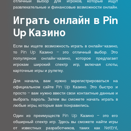
отличный выбор для игроков, которые ищут
развлекательные и финансовые возможности онлайн.
Играть онлайн в Pin
Up Казино
Если вы ищете возможность играть в онлайн-казино,
то Pin Up Казино – это отличный выбор. Это
популярное онлайн-казино, которое предлагает
игрокам широкий спектр игр, включая слоты,
карточные игры и рулетку.
Для начала, вам нужно зарегистрироваться на
официальном сайте Pin Up Казино. Это быстро и
просто – вам нужно ввести свои контактные данные и
выбрать пароль. Затем вы сможете начать играть в
любые игры, которые вам понравились.
Один из преимуществ Pin Up Казино – это его
обширный спектр игр. Здесь вы сможете найти игры
от известных разработчиков, таких как NetEnt,