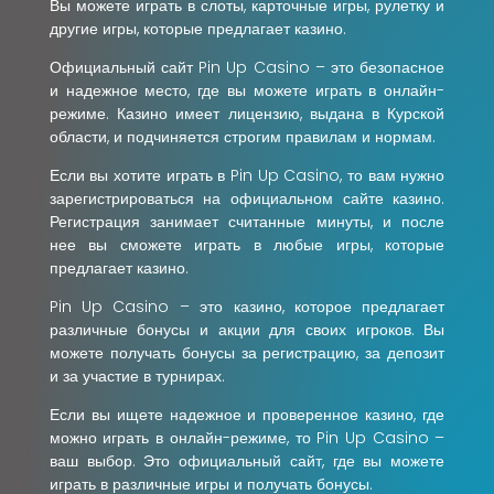
Вы можете играть в слоты, карточные игры, рулетку и
другие игры, которые предлагает казино.
Официальный сайт Pin Up Casino – это безопасное
и надежное место, где вы можете играть в онлайн-
режиме. Казино имеет лицензию, выдана в Курской
области, и подчиняется строгим правилам и нормам.
Если вы хотите играть в Pin Up Casino, то вам нужно
зарегистрироваться на официальном сайте казино.
Регистрация занимает считанные минуты, и после
нее вы сможете играть в любые игры, которые
предлагает казино.
Pin Up Casino – это казино, которое предлагает
различные бонусы и акции для своих игроков. Вы
можете получать бонусы за регистрацию, за депозит
и за участие в турнирах.
Если вы ищете надежное и проверенное казино, где
можно играть в онлайн-режиме, то Pin Up Casino –
ваш выбор. Это официальный сайт, где вы можете
играть в различные игры и получать бонусы.