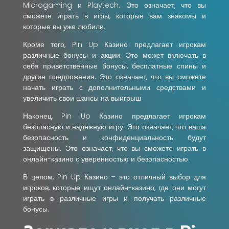
Microgaming и Playtech. Это означает, что вы
сможете играть в игры, которые вам знакомы и
которые вы уже любили.
Кроме того, Pin Up Казино предлагает игрокам
различные бонусы и акции. Это может включать в
себя приветственные бонусы, бесплатные спины и
другие предложения. Это означает, что вы сможете
начать играть с дополнительными средствами и
увеличить свои шансы на выигрыш.
Наконец, Pin Up Казино предлагает игрокам
безопасную и надежную игру. Это означает, что ваша
безопасность и конфиденциальность будут
защищены. Это означает, что вы сможете играть в
онлайн-казино с уверенностью и безопасностью.
В целом, Pin Up Казино – это отличный выбор для
игроков, которые ищут онлайн-казино, где они могут
играть в различные игры и получать различные
бонусы.