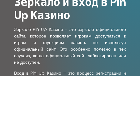
Зеркало и вход в Pin
Up Казино
Зеркало Pin Up Казино – это зеркало официального
сайта, которое позволяет игрокам доступаться к
играм и функциям казино, не используя
официальный сайт. Это особенно полезно в тех
случаях, когда официальный сайт заблокирован или
не доступен.
Вход в Pin Up Казино – это процесс регистрации и
авторизации на официальном сайте или зеркале. Для
регистрации вам нужно заполнить форму с
информацией о себе, а затем подтвердить ее. После
регистрации вы сможете авторизоваться на сайте,
используя ваш логин и пароль.
Важно помнить, что для входа в Pin Up Казино вам
нужно иметь минимальный возраст 18 лет и быть
жителем страны, где казино разрешено. Кроме того,
вам нужно убедиться, что вы не нарушаете местные