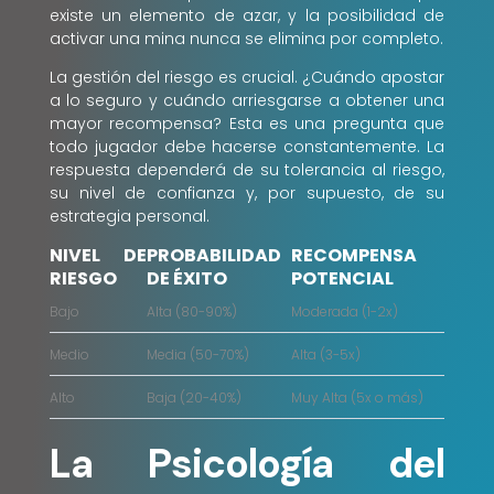
existe un elemento de azar, y la posibilidad de
activar una mina nunca se elimina por completo.
La gestión del riesgo es crucial. ¿Cuándo apostar
a lo seguro y cuándo arriesgarse a obtener una
mayor recompensa? Esta es una pregunta que
todo jugador debe hacerse constantemente. La
respuesta dependerá de su tolerancia al riesgo,
su nivel de confianza y, por supuesto, de su
estrategia personal.
NIVEL DE
PROBABILIDAD
RECOMPENSA
RIESGO
DE ÉXITO
POTENCIAL
Bajo
Alta (80-90%)
Moderada (1-2x)
Medio
Media (50-70%)
Alta (3-5x)
Alto
Baja (20-40%)
Muy Alta (5x o más)
La Psicología del