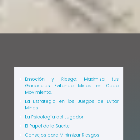
Emoción y Riesgo: Maximiza tus
Ganancias Evitando Minas en Cada
Movimiento.
La Estrategia en los Juegos de Evitar
Minas
La Psicología del Jugador
El Papel de la Suerte
Consejos para Minimizar Riesgos