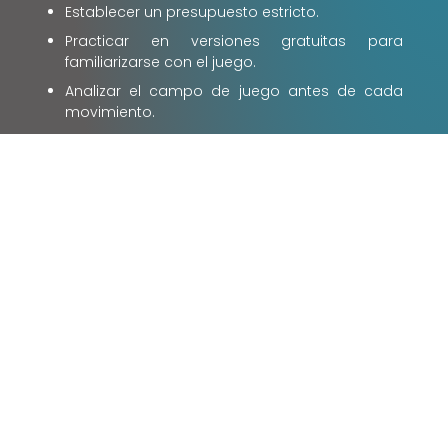
Establecer un presupuesto estricto.
Practicar en versiones gratuitas para
familiarizarse con el juego.
Analizar el campo de juego antes de cada
movimiento.
Gestionar el riesgo de manera inteligente.
El Futuro de los
Juegos de Evitar
Minas
El futuro de los juegos de evitar minas parece
prometedor. A medida que la tecnología
continúa avanzando, podemos esperar ver
juegos aún más realistas, inmersivos e
innovadores. La inteligencia artificial podría
utilizarse para crear oponentes más desafiantes
y adaptar el nivel de dificultad a las habilidades