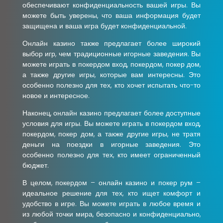
обеспечивают конфиденциальность вашей игры. Вы
можете быть уверены, что ваша информация будет
защищена и ваша игра будет конфиденциальной.
Онлайн казино также предлагает более широкий
выбор игр, чем традиционные игорные заведения. Вы
можете играть в покердом вход, покердом, покер дом,
а также другие игры, которые вам интересны. Это
особенно полезно для тех, кто хочет испытать что-то
новое и интересное.
Наконец, онлайн казино предлагает более доступные
условия для игры. Вы можете играть в покердом вход,
покердом, покер дом, а также другие игры, не тратя
деньги на поездки в игорные заведения. Это
особенно полезно для тех, кто имеет ограниченный
бюджет.
В целом, покердом – онлайн казино и покер рум –
идеальное решение для тех, кто ищет комфорт и
удобство в игре. Вы можете играть в любое время и
из любой точки мира, безопасно и конфиденциально,