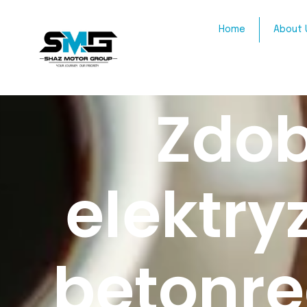
Home
About 
Zdob
elektry
betonre