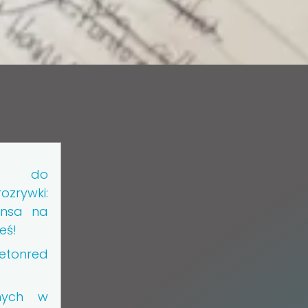
ęp do
rywki:
ansa na
eś!
Betonred
nych w