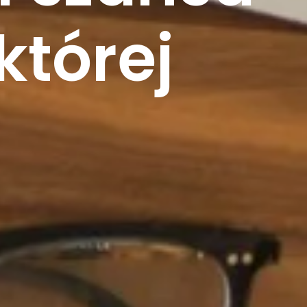
której
!