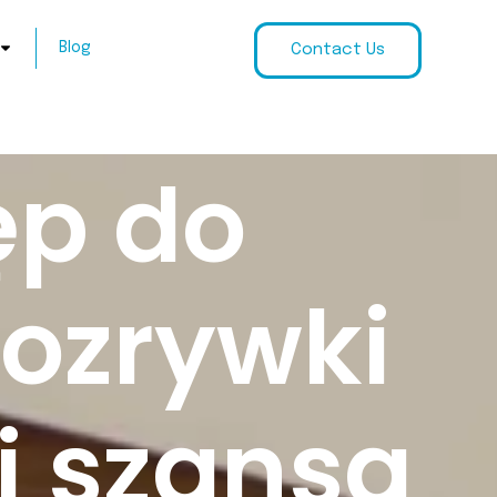
Blog
Contact Us
ęp do
rozrywki
i szansa