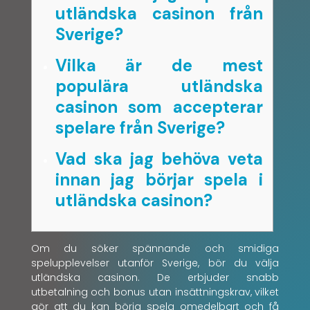
utländska casinon från
Sverige?
Vilka är de mest
populära utländska
casinon som accepterar
spelare från Sverige?
Vad ska jag behöva veta
innan jag börjar spela i
utländska casinon?
Om du söker spännande och smidiga
spelupplevelser utanför Sverige, bör du välja
utländska casinon. De erbjuder snabb
utbetalning och bonus utan insättningskrav, vilket
gör att du kan börja spela omedelbart och få