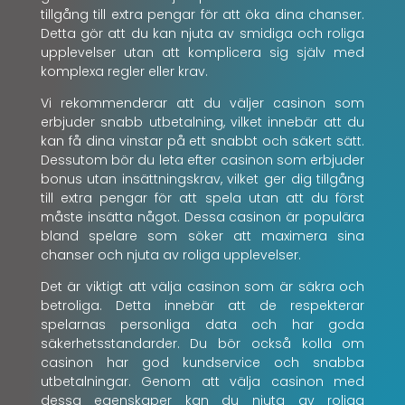
tillgång till extra pengar för att öka dina chanser.
Detta gör att du kan njuta av smidiga och roliga
upplevelser utan att komplicera sig själv med
komplexa regler eller krav.
Vi rekommenderar att du väljer casinon som
erbjuder snabb utbetalning, vilket innebär att du
kan få dina vinstar på ett snabbt och säkert sätt.
Dessutom bör du leta efter casinon som erbjuder
bonus utan insättningskrav, vilket ger dig tillgång
till extra pengar för att spela utan att du först
måste insätta något. Dessa casinon är populära
bland spelare som söker att maximera sina
chanser och njuta av roliga upplevelser.
Det är viktigt att välja casinon som är säkra och
betroliga. Detta innebär att de respekterar
spelarnas personliga data och har goda
säkerhetsstandarder. Du bör också kolla om
casinon har god kundservice och snabba
utbetalningar. Genom att välja casinon med
dessa egenskaper kan du njuta av roliga