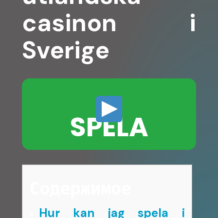
casinon i
Sverige
SPELA
Содержимое
Hur kan jag spela i