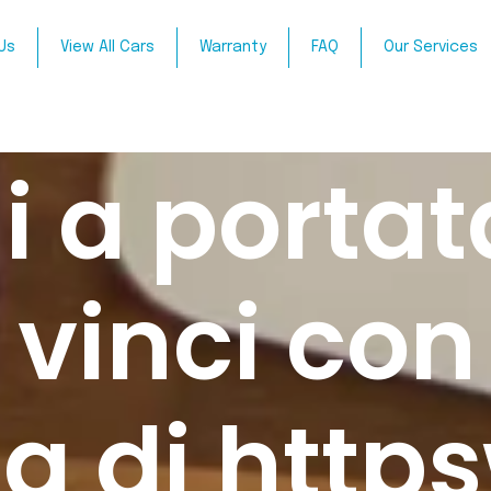
Us
View All Cars
Warranty
FAQ
Our Services
 a portata
 vinci con 
a di https