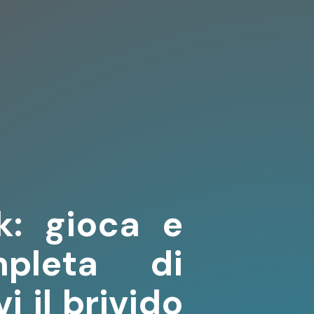
k: gioca e
mpleta di
vi il brivido