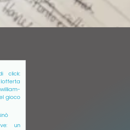
 click:
offerta
illiam-
 del gioco
sinò
ve: un