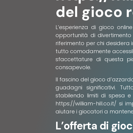
del gioco 
L’esperienza di gioco onli
opportunità di divertimento 
riferimento per chi desidera
tutto comodamente accessibil
sfaccettature di questa pi
consapevole.
Il fascino del gioco d’azzardo
guadagni significativi. T
stabilendo limiti di spesa
https://william-hill.co.it/ 
aiutare i giocatori a mantenere
L’offerta di gio