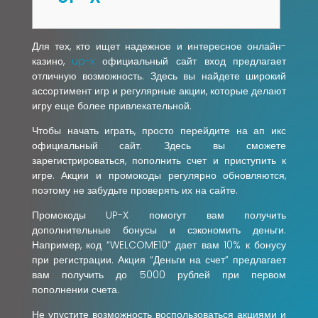
Для тех, кто ищет надежное и интересное онлайн-
казино,
up-x
официальный сайт вход предлагает
отличную возможность. Здесь вы найдете широкий
ассортимент игр и регулярные акции, которые делают
игру еще более привлекательной.
Чтобы начать играть, просто перейдите на ап икс
официальный сайт. Здесь вы сможете
зарегистрироваться, пополнить счет и приступить к
игре. Акции и промокоды регулярно обновляются,
поэтому не забудьте проверять их на сайте.
Промокоды UP-X помогут вам получить
дополнительные бонусы и сэкономить деньги.
Например, код “WELCOME10” дает вам 10% к бонусу
при регистрации. Акция “Деньги на счет” предлагает
вам получить до 5000 рублей при первом
пополнении счета.
Не упустите возможность воспользоваться акциями и