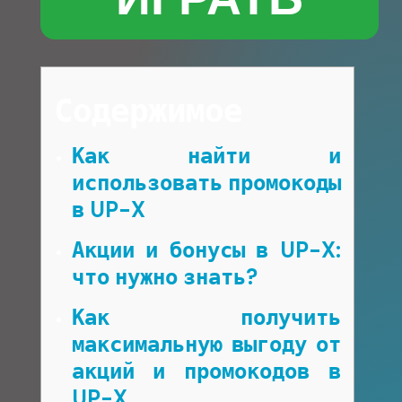
Содержимое
Как найти и
использовать промокоды
в UP-X
Акции и бонусы в UP-X:
что нужно знать?
Как получить
максимальную выгоду от
акций и промокодов в
UP-X