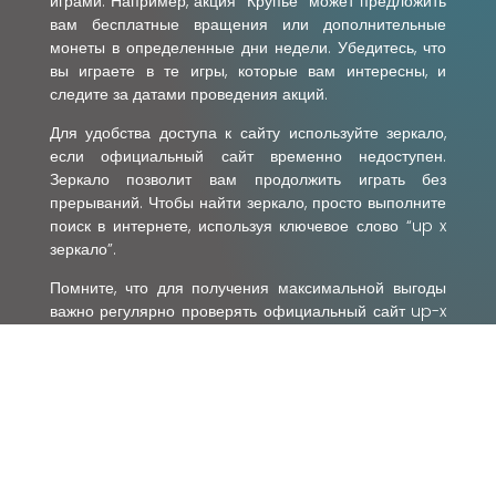
играми. Например, акция “Крупье” может предложить
вам бесплатные вращения или дополнительные
монеты в определенные дни недели. Убедитесь, что
вы играете в те игры, которые вам интересны, и
следите за датами проведения акций.
Для удобства доступа к сайту используйте зеркало,
если официальный сайт временно недоступен.
Зеркало позволит вам продолжить играть без
прерываний. Чтобы найти зеркало, просто выполните
поиск в интернете, используя ключевое слово “up x
зеркало”.
Помните, что для получения максимальной выгоды
важно регулярно проверять официальный сайт up-x
и следовать инструкциям по использованию
промокодов. Это поможет вам не упустить ни одной
возможности для увеличения своих выигрышей.
Previous
Next