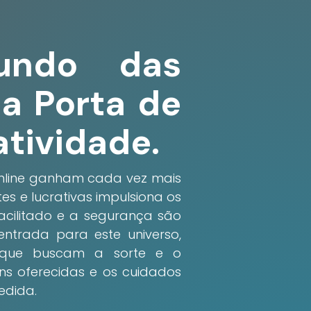
undo das
ua Porta de
tividade.
nline ganham cada vez mais
s e lucrativas impulsiona os
facilitado e a segurança são
trada para este universo,
 que buscam a sorte e o
ns oferecidas e os cuidados
edida.