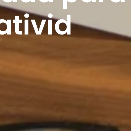
tivid