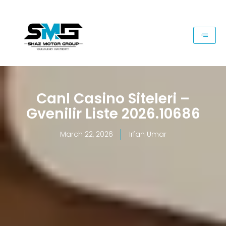
Canl Casino Siteleri –
Gvenilir Liste 2026.10686
March 22, 2026
Irfan Umar