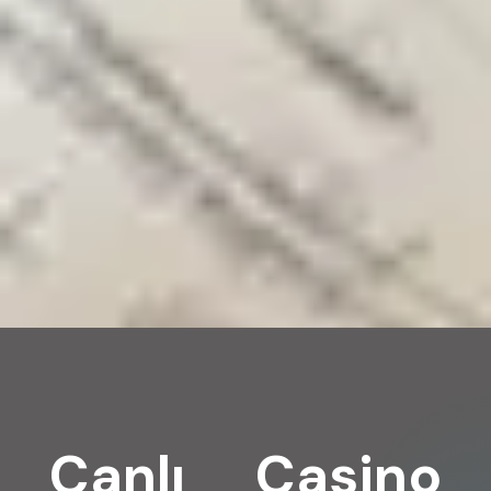
Canlı Casino