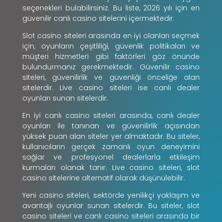
seçenekleri bulabilirsiniz. Bu liste, 2026 yılı için en
güvenilir canlı casino sitelerini içermektedir.
Slot casino siteleri arasında en iyi olanları seçmek
için, oyunların çeşitliliği, güvenlik politikaları ve
müşteri hizmetleri gibi faktörleri göz önünde
bulundurmanız gerekmektedir. Güvenilir casino
siteleri, güvenilirlik ve güvenliği önceliğe alan
sitelerdir. Live casino siteleri ise canlı dealer
oyunları sunan sitelerdir.
En iyi canlı casino siteleri arasında, canlı dealer
oyunları ile tanınan ve güvenilirlik açısından
yüksek puan alan siteler yer almaktadır. Bu siteler,
kullanıcıların gerçek zamanlı oyun deneyimini
sağlar ve profesyonel dealerlarla etkileşim
kurmaları olanak tanır. Live casino siteleri, slot
casino sitelerine alternatif olarak düşünülebilir.
Yeni casino siteleri, sektörde yenilikçi yaklaşım ve
avantajlı oyunlar sunan sitelerdir. Bu siteler, slot
casino siteleri ve canlı casino siteleri arasında bir