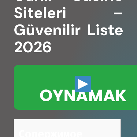
Siteleri –
Güvenilir Liste
2026
OYNAMAK
Содержимое