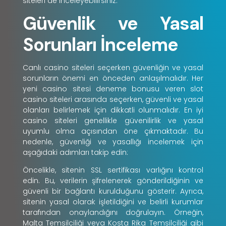
siteleri de inceleyebilirsiniz.
Güvenlik ve Yasal
Sorunları İnceleme
Canlı casino siteleri seçerken güvenliğin ve yasal
sorunların önemi en önceden anlaşılmalıdır. Her
yeni casino sitesi deneme bonusu veren slot
casino siteleri arasında seçerken, güvenli ve yasal
olanları belirlemek için dikkatli olunmalıdır. En iyi
casino siteleri genellikle güvenilirlik ve yasal
uyumlu olma açısından öne çıkmaktadır. Bu
nedenle, güvenliği ve yasallığı incelemek için
aşağıdaki adımları takip edin:
Öncelikle, sitenin SSL sertifikası varlığını kontrol
edin. Bu, verilerin şifrelenerek gönderildiğinin ve
güvenli bir bağlantı kurulduğunu gösterir. Ayrıca,
sitenin yasal olarak işletildiğini ve belirli kurumlar
tarafından onaylandığını doğrulayın. Örneğin,
Malta Temsilciliği veya Kosta Rika Temsilciliği gibi