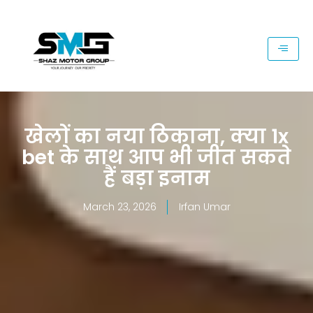
खेलों का नया ठिकाना, क्या 1x
bet के साथ आप भी जीत सकते
हैं बड़ा इनाम
March 23, 2026
Irfan Umar