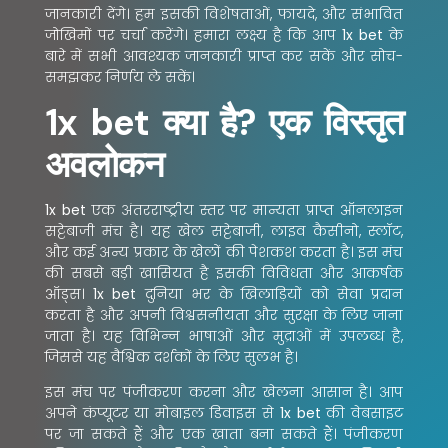
जानकारी देंगे। हम इसकी विशेषताओं, फायदे, और संभावित
जोखिमों पर चर्चा करेंगे। हमारा लक्ष्य है कि आप
1x bet
के
बारे में सभी आवश्यक जानकारी प्राप्त कर सकें और सोच-
समझकर निर्णय ले सकें।
1x bet क्या है? एक विस्तृत
अवलोकन
1x bet
एक अंतरराष्ट्रीय स्तर पर मान्यता प्राप्त ऑनलाइन
सट्टेबाजी मंच है। यह खेल सट्टेबाजी, लाइव कैसीनो, स्लॉट,
और कई अन्य प्रकार के खेलों की पेशकश करता है। इस मंच
की सबसे बड़ी खासियत है इसकी विविधता और आकर्षक
ऑड्स।
1x bet
दुनिया भर के खिलाड़ियों को सेवा प्रदान
करता है और अपनी विश्वसनीयता और सुरक्षा के लिए जाना
जाता है। यह विभिन्न भाषाओं और मुद्राओं में उपलब्ध है,
जिससे यह वैश्विक दर्शकों के लिए सुलभ है।
इस मंच पर पंजीकरण करना और खेलना आसान है। आप
अपने कंप्यूटर या मोबाइल डिवाइस से
1x bet
की वेबसाइट
पर जा सकते हैं और एक खाता बना सकते हैं। पंजीकरण