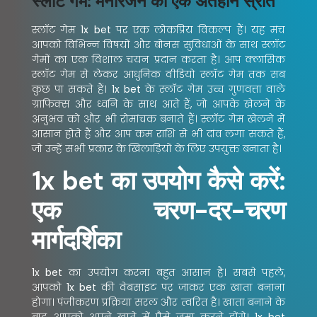
स्लॉट गेम: मनोरंजन का एक अंतहीन स्रोत
स्लॉट गेम
1x bet
पर एक लोकप्रिय विकल्प हैं। यह मंच
आपको विभिन्न विषयों और बोनस सुविधाओं के साथ स्लॉट
गेमों का एक विशाल चयन प्रदान करता है। आप क्लासिक
स्लॉट गेम से लेकर आधुनिक वीडियो स्लॉट गेम तक सब
कुछ पा सकते हैं।
1x bet
के स्लॉट गेम उच्च गुणवत्ता वाले
ग्राफिक्स और ध्वनि के साथ आते हैं, जो आपके खेलने के
अनुभव को और भी रोमांचक बनाते हैं। स्लॉट गेम खेलने में
आसान होते हैं और आप कम राशि से भी दांव लगा सकते हैं,
जो उन्हें सभी प्रकार के खिलाड़ियों के लिए उपयुक्त बनाता है।
1x bet का उपयोग कैसे करें:
एक चरण-दर-चरण
मार्गदर्शिका
1x bet
का उपयोग करना बहुत आसान है। सबसे पहले,
आपको
1x bet
की वेबसाइट पर जाकर एक खाता बनाना
होगा। पंजीकरण प्रक्रिया सरल और त्वरित है। खाता बनाने के
बाद, आपको अपने खाते में पैसे जमा करने होंगे।
1x bet