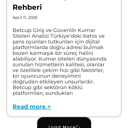
Rehberi
April 11, 2026
Betcup Giriş ve Güvenilir Kumar
Siteleri Analizi Türkiye’deki bahis ve
şans oyunları tutkunları için dijital
platformlarda doğru adresi bulmak
bazen karmaşık bir süreç halini
alabiliyor. Kumar siteleri dünyasında
sunulan hizmetlerin kalitesi, oranlar
ve özellikle çekim hızı gibi faktörler,
bir oyuncunun deneyimini
doğrudan etkileyen unsurlardır.
Betcup gibi sektörün köklü
platformları, sundukları
Read more >
Load More