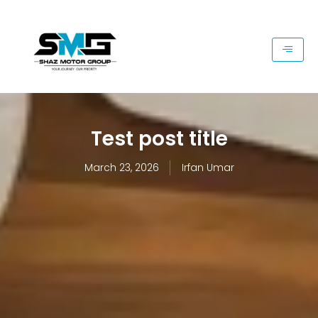
Test post title
March 23, 2026
Irfan Umar