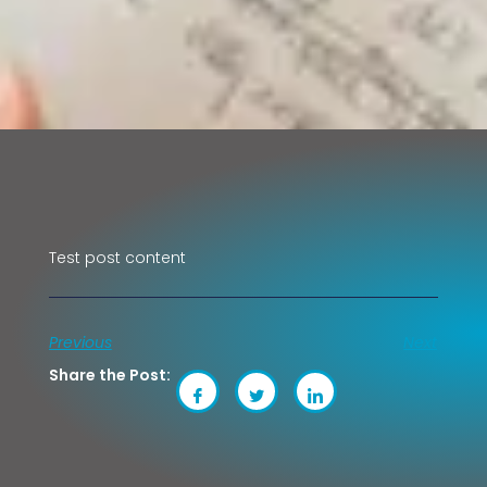
Test post content
Previous
Next
Share the Post: