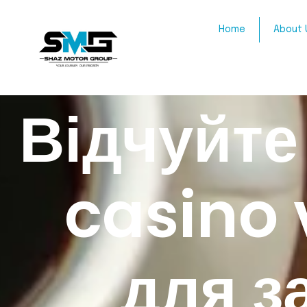
Home
About 
Відчуйте
casino 
для з