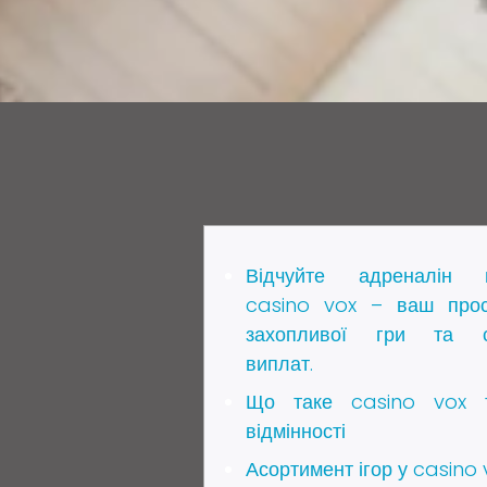
Відчуйте адреналін п
casino vox – ваш прос
захопливої гри та с
виплат.
Що таке casino vox 
відмінності
Асортимент ігор у casino 