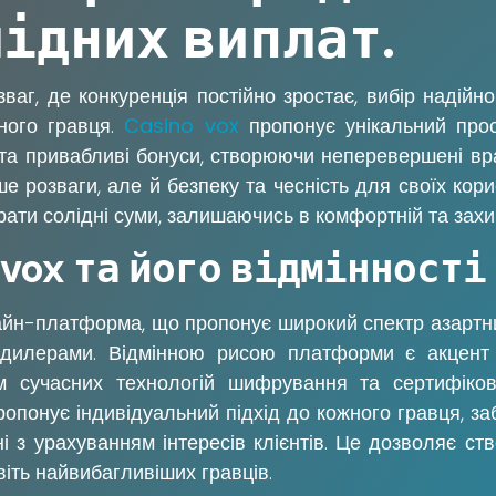
лідних виплат.
зваг, де конкуренція постійно зростає, вибір надійн
ного гравця.
Casino vox
пропонує унікальний прос
р та привабливі бонуси, створюючи неперевершені в
е розваги, але й безпеку та чесність для своїх кори
грати солідні суми, залишаючись в комфортній та зах
 vox та його відмінності
йн-платформа, що пропонує широкий спектр азартних 
дилерами. Відмінною рисою платформи є акцент н
ям сучасних технологій шифрування та сертифіков
опонує індивідуальний підхід до кожного гравця, за
і з урахуванням інтересів клієнтів. Це дозволяє ст
іть найвибагливіших гравців.