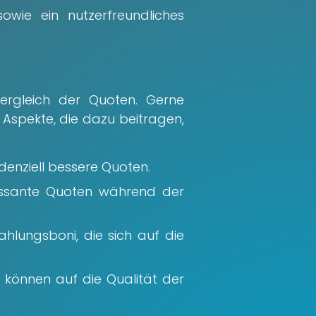
wie ein nutzerfreundliches
Vergleich der Quoten. Gerne
 Aspekte, die dazu beitragen,
denziell bessere Quoten.
eressante Quoten während der
ahlungsboni, die sich auf die
können auf die Qualität der