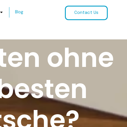
Blog
Contact Us
ten ohne
 besten
tsche?