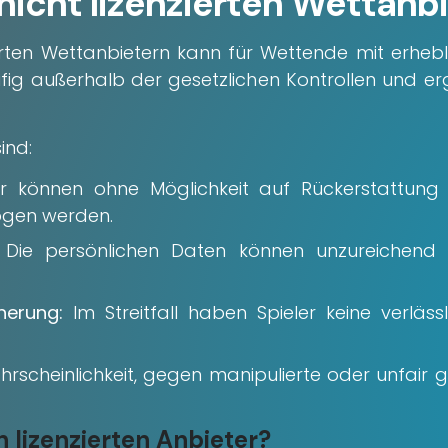
 nicht lizenzierten Wettanb
ierten Wettanbietern kann für Wettende mit erhebl
ufig außerhalb der gesetzlichen Kontrollen und e
ind:
r können ohne Möglichkeit auf Rückerstattung
rogen werden.
Die persönlichen Daten können unzureichend 
herung:
Im Streitfall haben Spieler keine verlässl
rscheinlichkeit, gegen manipulierte oder unfair ge
 lizenzierten Anbieter?