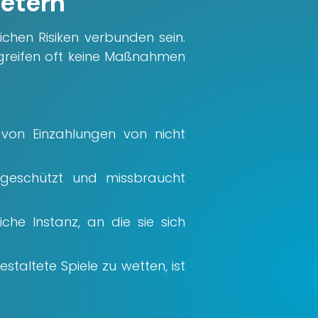
ietern
ichen Risiken verbunden sein.
rgreifen oft keine Maßnahmen
 von Einzahlungen von nicht
geschützt und missbraucht
iche Instanz, an die sie sich
staltete Spiele zu wetten, ist