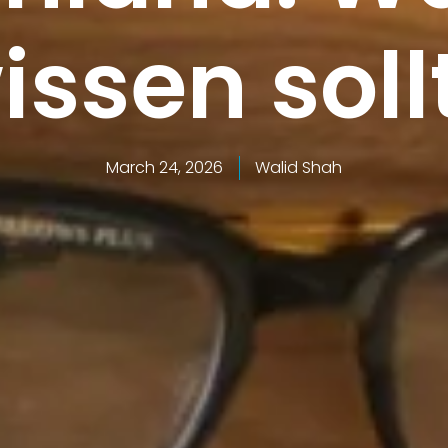
issen soll
March 24, 2026
Walid Shah