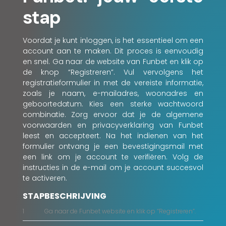
stap
Voordat je kunt inloggen, is het essentieel om een
account aan te maken. Dit proces is eenvoudig
en snel. Ga naar de website van Funbet en klik op
de knop “Registreren”. Vul vervolgens het
registratieformulier in met de vereiste informatie,
zoals je naam, e-mailadres, woonadres en
geboortedatum. Kies een sterke wachtwoord
combinatie. Zorg ervoor dat je de algemene
voorwaarden en privacyverklaring van Funbet
leest en accepteert. Na het indienen van het
formulier ontvang je een bevestigingsmail met
een link om je account te verifiëren. Volg de
instructies in de e-mail om je account succesvol
te activeren.
STAP
BESCHRIJVING
1
Ga naar de Funbet website en klik op “Registreren”.