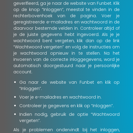
geverifieerd, ga je naar de website van Funbet. Klik
op de knop “Inloggen”, meestal te vinden in de
rechterbovenhoek van de pagina. Voer je
geregistreerde e-mailadres en wachtwoord in de
daarvoor bestemde velden in. Controleer altijd of
je de juiste gegevens hebt ingevoerd. Als je je
wachtwoord bent vergeten, klik dan op de link
“Wachtwoord vergeten” en volg de instructies om
je wachtwoord opnieuw in te stellen. Na het
invoeren van de correcte inloggegevens, word je
automatisch doorgestuurd naar je persoonlijke
account.
Ga naar de website van Funbet en klik op
“Inloggen”.
Voer je e-mailadres en wachtwoord in.
Controleer je gegevens en klik op “Inloggen”.
Indien nodig, gebruik de optie “Wachtwoord
vergeten”.
Als je problemen ondervindt bij het inloggen,