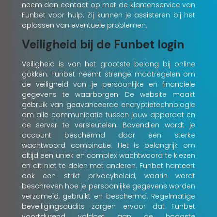
neem dan contact op met de klantenservice van
Funbet voor hulp. Zij kunnen je assisteren bij het
oplossen van eventuele problemen.
Veiligheid bij de Funbet login
Veiligheid is van het grootste belang bij online
gokken. Funbet neemt strenge maatregelen om
de veiligheid van je persoonlijke en financiële
gegevens te waarborgen. De website maakt
gebruik van geavanceerde encryptietechnologie
om alle communicatie tussen jouw apparaat en
de server te versleutelen. Bovendien wordt je
account beschermd door een sterke
wachtwoord combinatie. Het is belangrijk om
altijd een uniek en complex wachtwoord te kiezen
en dit niet te delen met anderen. Funbet hanteert
ook een strikt privacybeleid, waarin wordt
beschreven hoe je persoonlijke gegevens worden
verzameld, gebruikt en beschermd. Regelmatige
beveiligingsaudits zorgen ervoor dat Funbet
voortdurend voldoet aan de hoogste