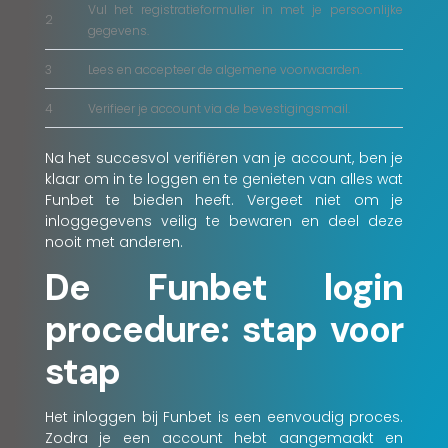
Vul het registratieformulier in met je persoonlijke
2
gegevens.
3
Lees en accepteer de algemene voorwaarden.
4
Verifieer je account via de bevestigingsmail.
Na het succesvol verifiëren van je account, ben je
klaar om in te loggen en te genieten van alles wat
Funbet te bieden heeft. Vergeet niet om je
inloggegevens veilig te bewaren en deel deze
nooit met anderen.
De Funbet login
procedure: stap voor
stap
Het inloggen bij Funbet is een eenvoudig proces.
Zodra je een account hebt aangemaakt en