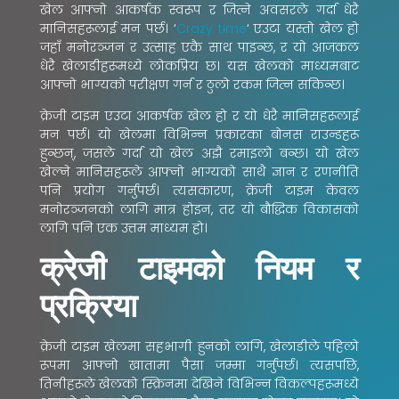
खेल आफ्नो आकर्षक स्वरूप र जित्ने अवसरले गर्दा धेरै
मानिसहरूलाई मन पर्छ। ‘
Crazy time
‘ एउटा यस्तो खेल हो
जहाँ मनोरञ्जन र उत्साह एकै साथ पाइन्छ, र यो आजकल
धेरै खेलाडीहरूमध्ये लोकप्रिय छ। यस खेलको माध्यमबाट
आफ्नो भाग्यको परीक्षण गर्न र ठुलो रकम जित्न सकिन्छ।
क्रेजी टाइम एउटा आकर्षक खेल हो र यो धेरै मानिसहरूलाई
मन पर्छ। यो खेलमा विभिन्न प्रकारका बोनस राउन्डहरू
हुन्छन्, जसले गर्दा यो खेल अझै रमाइलो बन्छ। यो खेल
खेल्ने मानिसहरूले आफ्नो भाग्यको साथै ज्ञान र रणनीति
पनि प्रयोग गर्नुपर्छ। त्यसकारण, क्रेजी टाइम केवल
मनोरञ्जनको लागि मात्र होइन, तर यो बौद्धिक विकासको
लागि पनि एक उत्तम माध्यम हो।
क्रेजी टाइमको नियम र
प्रक्रिया
क्रेजी टाइम खेलमा सहभागी हुनको लागि, खेलाडीले पहिलो
रूपमा आफ्नो खातामा पैसा जम्मा गर्नुपर्छ। त्यसपछि,
तिनीहरूले खेलको स्क्रिनमा देखिने विभिन्न विकल्पहरूमध्ये