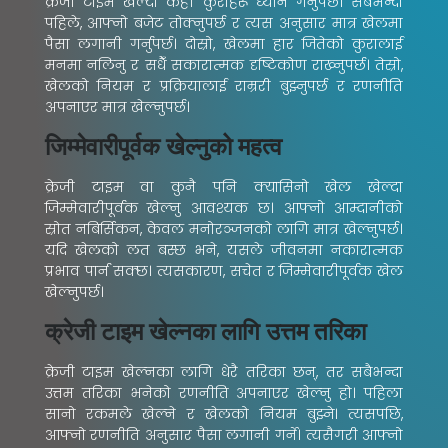
क्रेजी टाइम खेल्दा केही कुराहरू ध्यान गर्नुपर्छ। सबैभन्दा
पहिले, आफ्नो बजेट तोक्नुपर्छ र त्यस अनुसार मात्र खेलमा
पैसा लगानी गर्नुपर्छ। दोस्रो, खेलमा हार जितेको कुरालाई
मनमा नलिनु र सधैँ सकारात्मक दृष्टिकोण राख्नुपर्छ। तेस्रो,
खेलको नियम र प्रक्रियालाई राम्ररी बुझ्नुपर्छ र रणनीति
अपनाएर मात्र खेल्नुपर्छ।
जिम्मेवारीपूर्वक खेल्नुको महत्व
क्रेजी टाइम वा कुनै पनि क्यासिनो खेल खेल्दा
जिम्मेवारीपूर्वक खेल्नु आवश्यक छ। आफ्नो आम्दानीको
स्रोत नबिर्सिकन, केवल मनोरञ्जनको लागि मात्र खेल्नुपर्छ।
यदि खेलको लत बस्छ भने, यसले जीवनमा नकारात्मक
प्रभाव पार्न सक्छ। त्यसकारण, सचेत र जिम्मेवारीपूर्वक खेल
खेल्नुपर्छ।
क्रेजी टाइम खेल्नका लागि उत्तम तरिका
क्रेजी टाइम खेल्नका लागि धेरै तरिका छन्, तर सबैभन्दा
उत्तम तरिका भनेको रणनीति अपनाएर खेल्नु हो। पहिला
सानो रकमले खेल्ने र खेलको नियम बुझ्ने। त्यसपछि,
आफ्नो रणनीति अनुसार पैसा लगानी गर्ने। त्यसैगरी आफ्नो