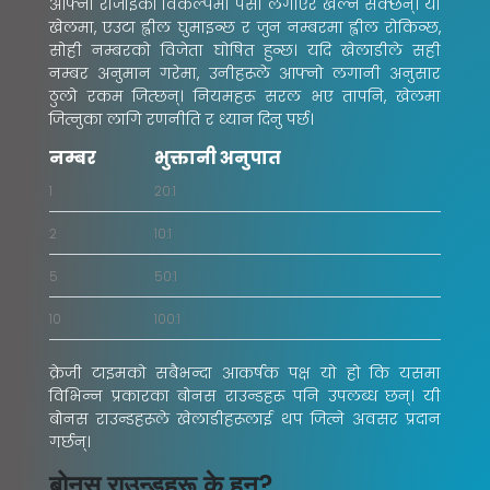
आफ्नो रोजाइको विकल्पमा पैसा लगाएर खेल्न सक्छन्। यो
खेलमा, एउटा ह्वील घुमाइन्छ र जुन नम्बरमा ह्वील रोकिन्छ,
सोही नम्बरको विजेता घोषित हुन्छ। यदि खेलाडीले सही
नम्बर अनुमान गरेमा, उनीहरूले आफ्नो लगानी अनुसार
ठुलो रकम जित्छन्। नियमहरू सरल भए तापनि, खेलमा
जित्नुका लागि रणनीति र ध्यान दिनु पर्छ।
नम्बर
भुक्तानी अनुपात
१
२०:१
२
१०:१
५
५०:१
१०
१००:१
क्रेजी टाइमको सबैभन्दा आकर्षक पक्ष यो हो कि यसमा
विभिन्न प्रकारका बोनस राउन्डहरू पनि उपलब्ध छन्। यी
बोनस राउन्डहरूले खेलाडीहरूलाई थप जित्ने अवसर प्रदान
गर्छन्।
बोनस राउन्डहरू के हुन्?