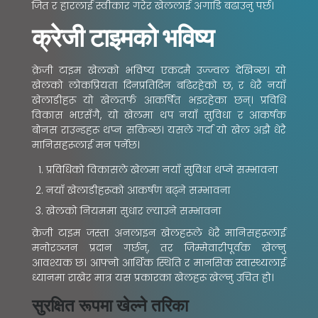
जित र हारलाई स्वीकार गरेर खेललाई अगाडि बढाउनु पर्छ।
क्रेजी टाइमको भविष्य
क्रेजी टाइम खेलको भविष्य एकदमै उज्ज्वल देखिन्छ। यो
खेलको लोकप्रियता दिनप्रतिदिन बढिरहेको छ, र धेरै नयाँ
खेलाडीहरू यो खेलतर्फ आकर्षित भइरहेका छन्। प्रविधि
विकास भएसँगै, यो खेलमा थप नयाँ सुविधा र आकर्षक
बोनस राउन्डहरू थप्न सकिन्छ। यसले गर्दा यो खेल अझै धेरै
मानिसहरूलाई मन पर्नेछ।
प्रविधिको विकासले खेलमा नयाँ सुविधा थप्ने सम्भावना
नयाँ खेलाडीहरूको आकर्षण बढ्ने सम्भावना
खेलको नियममा सुधार ल्याउने सम्भावना
क्रेजी टाइम जस्ता अनलाइन खेलहरूले धेरै मानिसहरूलाई
मनोरञ्जन प्रदान गर्छन्, तर जिम्मेवारीपूर्वक खेल्नु
आवश्यक छ। आफ्नो आर्थिक स्थिति र मानसिक स्वास्थ्यलाई
ध्यानमा राखेर मात्र यस प्रकारका खेलहरू खेल्नु उचित हो।
सुरक्षित रूपमा खेल्ने तरिका