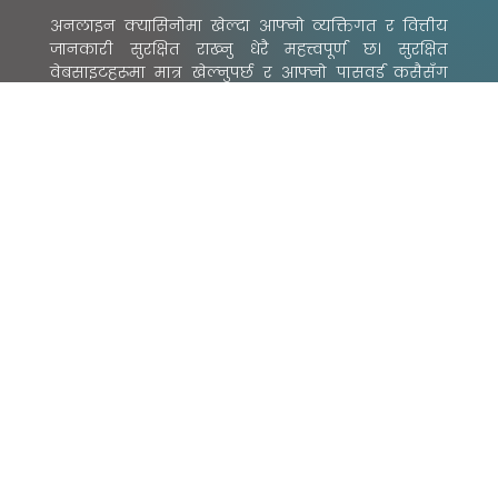
अनलाइन क्यासिनोमा खेल्दा आफ्नो व्यक्तिगत र वित्तीय
जानकारी सुरक्षित राख्नु धेरै महत्त्वपूर्ण छ। सुरक्षित
वेबसाइटहरूमा मात्र खेल्नुपर्छ र आफ्नो पासवर्ड कसैसँग
साझा गर्नु हुनुहुन्न। साथै, आफ्नो खातालाई सुरक्षित राख्नको
लागि दुई-कारक प्रमाणीकरण (Two-Factor
Authentication) सक्रिय गर्नुपर्छ।
क्रेजी टाइम र अन्य क्यासिनो खेलहरू
क्रेजी टाइम एउटा लोकप्रिय खेल भए पनि, अन्य क्यासिनो
खेलहरू पनि उत्तिकै आकर्षक छन्, जस्तै रूलेट, ब्याकराट, र
स्लट मेसिनहरू। प्रत्येक खेलको आफ्नै नियम र प्रक्रिया
हुन्छ। खेलाडीहरूले आफ्नो रुचि र क्षमता अनुसार खेल छनोट
गर्न सक्छन्।
क्रेजी टाइमको लागि सुझाव
क्रेजी टाइम खेल्नेहरूका लागि यहाँ केही उपयोगी सुझावहरू
दिइएका छन्: सधैं आफ्नो बजेट तोकेर मात्र खेल्नुहोस्,
खेलको नियम राम्ररी बुझ्नुहोस्, रणनीति अपनाएर
खेल्नुहोस्, र हार जितेको कुरालाई मनमा नलिई सकारात्मक