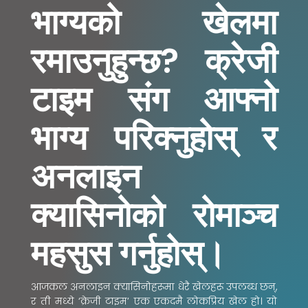
भाग्यको खेलमा
रमाउनुहुन्छ? क्रेजी
टाइम संग आफ्नो
भाग्य परिक्नुहोस् र
अनलाइन
क्यासिनोको रोमाञ्च
महसुस गर्नुहोस्।
आजकल अनलाइन क्यासिनोहरूमा धेरै खेलहरू उपलब्ध छन्,
र ती मध्ये ‘क्रेजी टाइम’ एक एकदमै लोकप्रिय खेल हो। यो